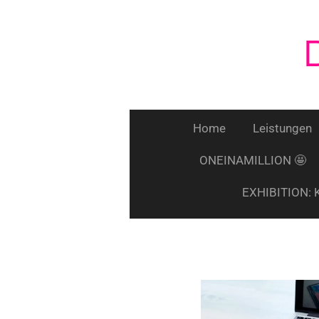
Zum
Hauptinhalt
springen
Home
Leistungen
ONEINAMILLION 🤩
EXHIBITION: 