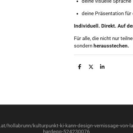
deine visuelle Sprache
deine Präsentation für
Individuell. Direkt. Auf d
Für alle, die nicht nur tei
sondern
herausstechen.
T
T
T
e
e
e
i
i
i
l
l
l
e
e
e
n
n
n
at/hollabrunn/kulturpunkt-ki-kann-design-vernissage-von-lav
hardegg-524230076