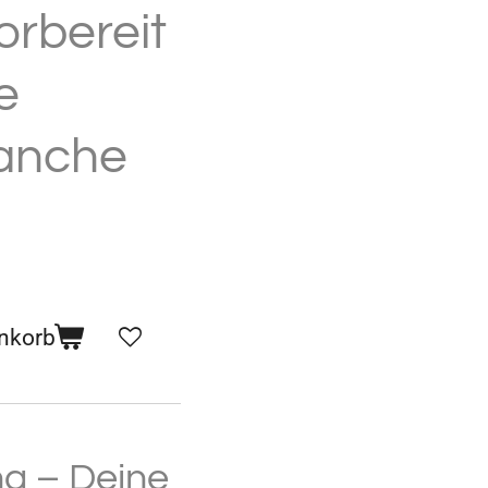
rbereit
e
ranche
nkorb
ng – Deine