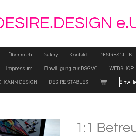
DESIRE.DESIGN e.U
Über mich
Galery
Kontakt
DESIRESCLUB
Impressum
Einwilligung zur DSGVO
WEBSHOP
KI KANN DESIGN
DESIRE STABLES
Einwil
1:1 Betre