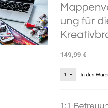
Mappenvo
ung für di
Kreativb
149,99 €
In den Ware
1:1 Betreuu