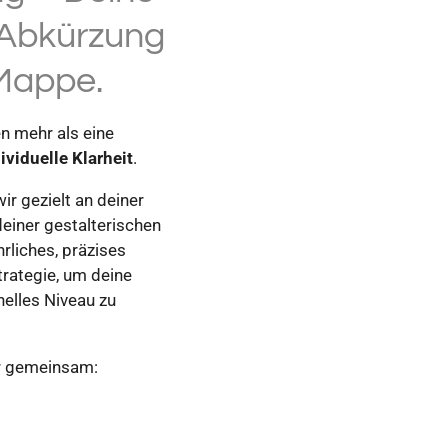
 Abkürzung
 Mappe.
 mehr als eine
ividuelle Klarheit
.
ir gezielt an deiner
einer gestalterischen
hrliches, präzises
trategie, um deine
nelles Niveau zu
ir gemeinsam: