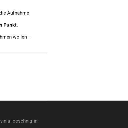
 die Aufnahme
en Punkt.
lnehmen wollen –
inia-loeschnig-in-