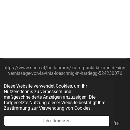
https://www.noen.at/hollabrunn/kulturpunkt-ki-kann-design-
vernissage-von-lavinia-loeschnig-in-hardegg-524230076
Impressum
Diese Website verwendet Cookies, um Ihr
Nutzererlebnis zu verbessern und
© 2022 - 2026 DESIRE.DESIGN
maßgeschneiderte Anzeigen anzuzeigen. Die
Mit Unterstützung von
Webador
fortgesetzte Nutzung dieser Website bestätigt Ihre
Zustimmung zur Verwendung von Cookies.
Ich stimme zu
E-Mail
Telefon
Instagram
WhatsApp