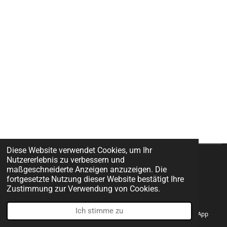
Diese Website verwendet Cookies, um Ihr
Nutzererlebnis zu verbessern und
© 2022 - 2026 DESIRE.DESIGN
maßgeschneiderte Anzeigen anzuzeigen. Die
Mit Unterstützung von
Webador
fortgesetzte Nutzung dieser Website bestätigt Ihre
Zustimmung zur Verwendung von Cookies.
Ich stimme zu
E-Mail
Telefon
Instagram
WhatsApp