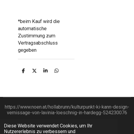
*beim Kauf wird die
automatische
Zustimmung zum
Vertragsabschluss
gegeben
T
T
T
T
e
e
e
e
i
i
i
i
l
l
l
l
e
e
e
e
n
n
n
n
https://www.noen.at/hollabrunn/kulturpunkt-ki-kann-design-
vernissage-von-lavinia-loeschnig-in-hardegg-524230076
Impressum
Diese Website verwendet Cookies, um Ihr
Nutzererlebnis zu verbessern und
© 2022 - 2026 DESIRE.DESIGN