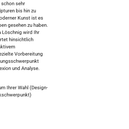
schon
sehr
lpturen
bis
hin
zu
oderner
Kunst
ist
es
ben
gesehen
zu
haben
.
a
Löschnig
wird
Ihr
rtet
hinsichtlich
aktivem
ezielte
Vorbereitung
lungsschwerpunkt
exion
und
Analyse
.
m Ihrer Wahl (Design-
ikschwerpunkt)