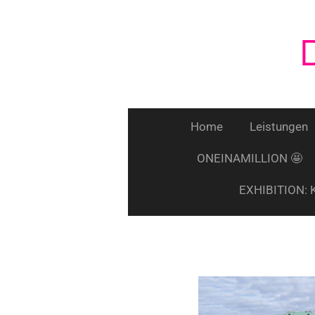
Zum
Hauptinhalt
springen
Home
Leistungen
ONEINAMILLION 🤩
EXHIBITION: 