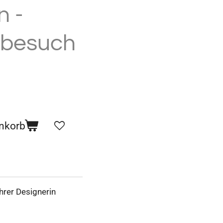
n -
besuch
nkorb
hrer
Designerin