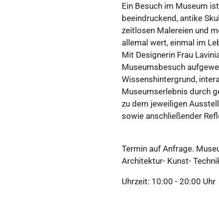
Ein
Besuch
im
Museum
ist
beeindruckend
,
antike
Sku
zeitlosen
Malereien
und
m
allemal
wert
,
einmal
im
Le
Mit
Designerin
Frau
Lavini
Museumsbesuch
aufgewe
Wissenshintergrund
,
inter
Museumserlebnis
durch
g
zu
dem
jeweiligen
Ausstel
sowie
anschließender
Refl
Termin auf Anfrage. Museu
Architektur- Kunst- Techn
Uhrzeit: 10:00 - 20:00 Uhr