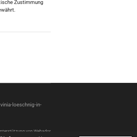
atische Zustimmung
ewährt.
inia-loeschnig-in-
Unterstützung von
Webador